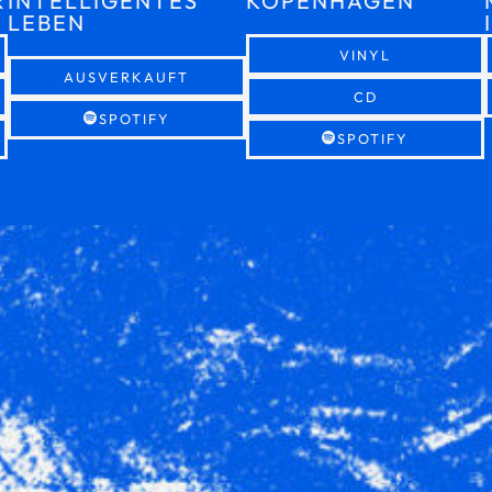
R
INTELLIGENTES
KOPENHAGEN
LEBEN
VINYL
AUSVERKAUFT
CD
SPOTIFY
SPOTIFY