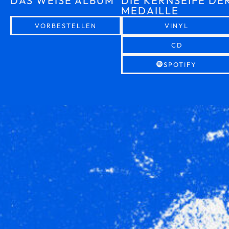
DAS WEISE ALBUM
DIE KERNSEIFE DE
MEDAILLE
VORBESTELLEN
VINYL
CD
SPOTIFY