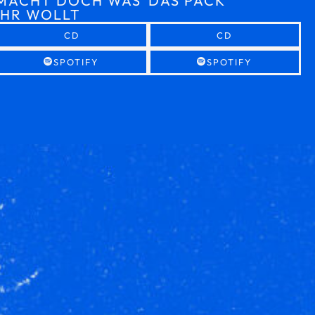
MACHT DOCH WAS
DAS PACK
IHR WOLLT
CD
CD
SPOTIFY
SPOTIFY